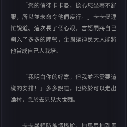
「您的信徒卡卡曼，擔心您坐著不舒
服，所以並未命令他們疾行。」卡卡曼連
忙說道。這次長了個心眼，言語間將自己
劃入了多多的陣營，企圖讓神民大人能將
他當成自己人栽培。
「我明白你的好意。但我並不需要這
樣的安排！」多多說道，他終於可以走出
漁村，急於去見見大世麵。
卡卡曼頓時神情尷尬，拍馬屁拍到馬