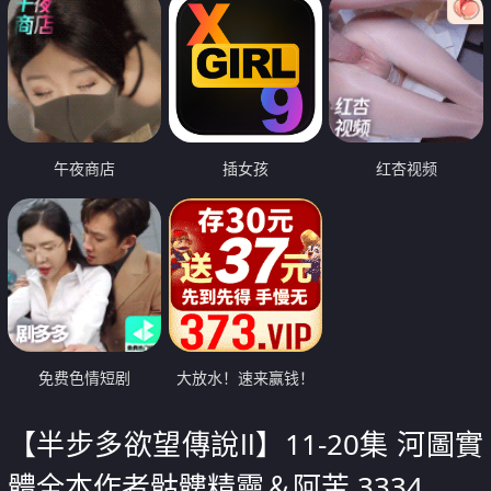
午夜商店
插女孩
红杏视频
免费色情短剧
大放水！速来赢钱！
【半步多欲望傳說Ⅱ】11-20集 河圖實
體全本作者骷髏精靈＆阿苦 3334