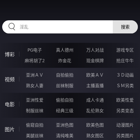
AAAAA09.COM
搜索
PG电子
真人德州
万人对战
游戏专区
博彩
麻将胡了2
炸金花
现金棋牌
抢庄牛牛
亚洲ＡＶ
自拍偷拍
欧美ＡＶ
３Ｄ动画
视频
熟女人妻
丝袜制服
主播直播
ＳＭ另类
亚洲性爱
偷拍自拍
成人卡通
欧美性爱
电影
制服丝袜
经典三级
乱伦熟女
另类变态
偷窥自拍
亚洲色图
欧美色图
动漫图片
图片
美腿丝袜
清纯唯美
熟女图区
另类图片