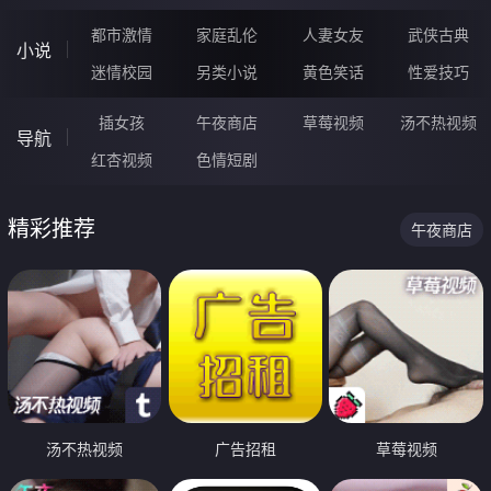
都市激情
家庭乱伦
人妻女友
武侠古典
小说
迷情校园
另类小说
黄色笑话
性爱技巧
插女孩
午夜商店
草莓视频
汤不热视频
导航
红杏视频
色情短剧
精彩推荐
午夜商店
汤不热视频
广告招租
草莓视频