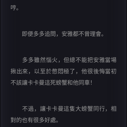
哼。
即便多多追問，安雅都不曾理會。
多多雖然惱火，但總不能把安雅當場
揪出來，以至於憋悶極了，他很後悔當初
不該讓卡卡曼這死螃蟹和他同車！
不過，讓卡卡曼這隻大螃蟹同行，相
對的也有很多好處。